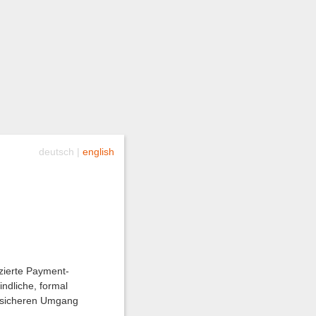
deutsch |
english
izierte Payment-
indliche, formal
m sicheren Umgang